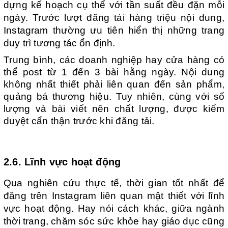
dựng kế hoạch cụ thể với tần suất đều đặn mỗi
ngày. Trước lượt đăng tải hàng triệu nội dung,
Instagram thường ưu tiên hiển thị những trang
duy trì tương tác ổn định.
Trung bình, các doanh nghiệp hay cửa hàng có
thể post từ 1 đến 3 bài hằng ngày. Nội dung
không nhất thiết phải liên quan đến sản phẩm,
quảng bá thương hiệu. Tuy nhiên, cùng với số
lượng và bài viết nên chất lượng, được kiểm
duyệt cẩn thận trước khi đăng tải.
2.6. Lĩnh vực hoạt động
Qua nghiên cứu thực tế, thời gian tốt nhất để
đăng trên Instagram liên quan mật thiết với lĩnh
vực hoạt động. Hay nói cách khác, giữa ngành
thời trang, chăm sóc sức khỏe hay giáo dục cũng