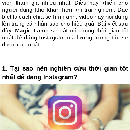
viên tham gia nhiều nhất. Điều này khiến cho
người dùng khó khăn hơn khi trải nghiệm. Đặc
biệt là cách chia sẻ hình ảnh, video hay nội dung
lên trang cá nhân sao cho hiệu quả. Bài viết sau
đây,
Magic Lamp
sẽ bật mí khung thời gian tốt
nhất để đăng Instagram mà lượng tương tác sẽ
được cao nhất.
1. Tại sao nên nghiên cứu thời gian tốt
nhất để đăng Instagram?