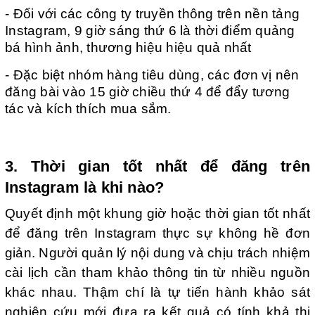
- Đối với các công ty truyền thông trên nền tảng
Instagram, 9 giờ sáng thứ 6 là thời điểm quảng
bá hình ảnh, thương hiệu hiệu quả nhất
- Đặc biệt nhóm hàng tiêu dùng, các đơn vị nên
đăng bài vào 15 giờ chiều thứ 4 để đẩy tương
tác và kích thích mua sắm.
3. Thời gian tốt nhất để đăng trên
Instagram là khi nào?
Quyết định một khung giờ hoặc thời gian tốt nhất
để đăng trên Instagram thực sự không hề đơn
giản. Người quản lý nội dung và chịu trách nhiệm
cài lịch cần tham khảo thông tin từ nhiều nguồn
khác nhau. Thậm chí là tự tiến hành khảo sát
nghiên cứu mới đưa ra kết quả có tính khả thi