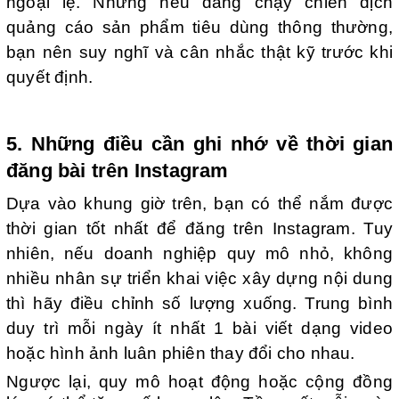
ngoại lệ. Nhưng nếu đang chạy chiến dịch
quảng cáo sản phẩm tiêu dùng thông thường,
bạn nên suy nghĩ và cân nhắc thật kỹ trước khi
quyết định.
5. Những điều cần ghi nhớ về thời gian
đăng bài trên Instagram
Dựa vào khung giờ trên, bạn có thể nắm được
thời gian tốt nhất để đăng trên Instagram. Tuy
nhiên, nếu doanh nghiệp quy mô nhỏ, không
nhiều nhân sự triển khai việc xây dựng nội dung
thì hãy điều chỉnh số lượng xuống. Trung bình
duy trì mỗi ngày ít nhất 1 bài viết dạng video
hoặc hình ảnh luân phiên thay đổi cho nhau.
Ngược lại, quy mô hoạt động hoặc cộng đồng