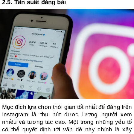
2.5. Tần suất đăng bài
Mục đích lựa chọn thời gian tốt nhất để đăng trên
Instagram là thu hút được lượng người xem
nhiều và tương tác cao. Một trong những yếu tố
có thể quyết định tới vấn đề này chính là xây