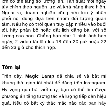
lớn có thể tăng số lượng lên. Tần suất mỗi ngày
tùy chỉnh theo nguồn lực và khả năng thực hiện.
Ngoài ra, doanh nghiệp cũng nên lưu ý phân
phối nội dung dựa trên nhóm đối tượng quan
tâm. Nếu họ có thói quen truy cập nhiều vào buổi
tối, hãy phân bổ hoặc đặt lịch đăng bài với số
lượng cao hơn. Chẳng hạn như 1 hình ảnh ban
ngày, 2 video tải lên lúc 18 đến 20 giờ hoặc 22
đến 23 giờ cho thích hợp.
Tóm lại
Trên đây,
Magic Lamp
đã chia sẻ và bật mí
khung thời gian tốt nhất để đăng trên Instagram.
Hy vọng qua bài viết này, bạn có thể tìm được
phương án tăng tương tác và lượng tiếp cận hiệu
quả.
Nếu có bất kỳ thắc mắc nào
các bạn hãy