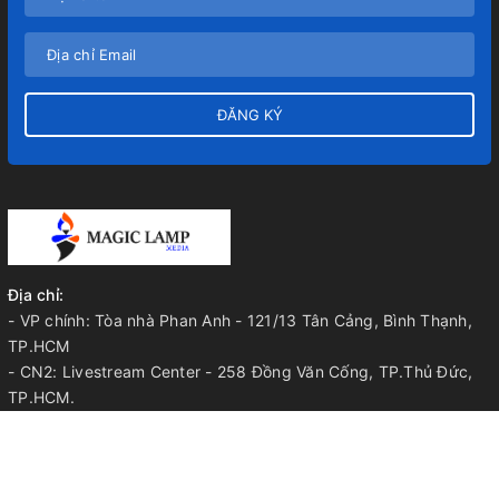
ĐĂNG KÝ
Địa chỉ:
- VP chính: Tòa nhà Phan Anh - 121/13 Tân Cảng, Bình Thạnh,
TP.HCM
- CN2: Livestream Center - 258 Đồng Văn Cống, TP.Thủ Đức,
TP.HCM.
- CN3: 603 Thế Lữ, Huyện Bình Chánh, TP.HCM.
- CN4: TP.Long Khánh, Tỉnh Đồng Nai.
Điện thoại:
052.33.44.668 | 052.33.44.568 | 0905.344.568