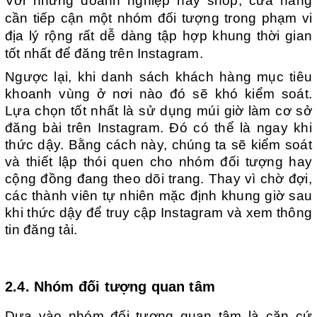
Với những doanh nghiệp hay shop, cửa hàng
cần tiếp cận một nhóm đối tượng trong phạm vi
địa lý rộng rất dễ dàng tập hợp khung thời gian
tốt nhất để đăng trên Instagram.
Ngược lại, khi danh sách khách hàng mục tiêu
khoanh vùng ở nơi nào đó sẽ khó kiểm soát.
Lựa chọn tốt nhất là sử dụng múi giờ làm cơ sở
đăng bài trên Instagram. Đó có thể là ngay khi
thức dậy. Bằng cách này, chúng ta sẽ kiểm soát
và thiết lập thói quen cho nhóm đối tượng hay
cộng đồng đang theo dõi trang. Thay vì chờ đợi,
các thành viên tự nhiên mặc định khung giờ sau
khi thức dậy để truy cập Instagram và xem thông
tin đăng tải.
2.4. Nhóm đối tượng quan tâm
Dựa vào nhóm đối tượng quan tâm là căn cứ