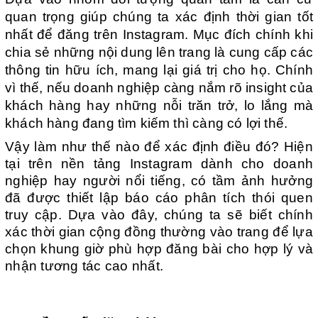
quan trọng giúp chúng ta xác định thời gian tốt
nhất để đăng trên Instagram. Mục đích chính khi
chia sẻ những nội dung lên trang là cung cấp các
thông tin hữu ích, mang lại giá trị cho họ. Chính
vì thế, nếu doanh nghiệp càng nắm rõ insight của
khách hàng hay những nỗi trăn trở, lo lắng mà
khách hàng đang tìm kiếm thì càng có lợi thế.
Vậy làm như thế nào để xác định điều đó? Hiện
tại trên nền tảng Instagram dành cho doanh
nghiệp hay người nổi tiếng, có tầm ảnh hưởng
đã được thiết lập báo cáo phân tích thói quen
truy cập. Dựa vào đây, chúng ta sẽ biết chính
xác thời gian cộng đồng thường vào trang để lựa
chọn khung giờ phù hợp đăng bài cho hợp lý và
nhận tương tác cao nhất.