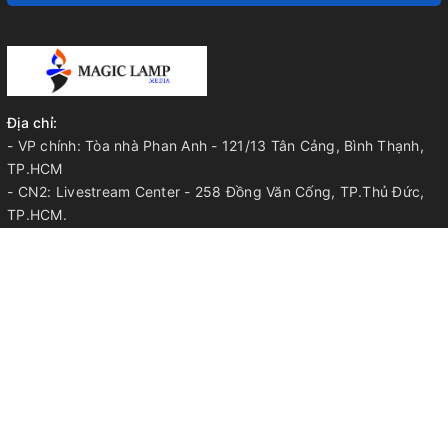
Địa chỉ:
- VP chính: Tòa nhà Phan Anh - 121/13 Tân Cảng, Bình Thạnh,
TP.HCM
- CN2: Livestream Center - 258 Đồng Văn Cống, TP.Thủ Đức,
TP.HCM.
- CN3: 603 Thế Lữ, Huyện Bình Chánh, TP.HCM.
- CN4: TP.Long Khánh, Tỉnh Đồng Nai.
Điện thoại:
052.33.44.668 | 052.33.44.568 | 0905.344.568
Email:
info@magiclamp.vn
VỀ MAGIC LAMP
Chính sách bảo mật
Chính sách bảo vệ thông tin cá nhân
Chính sách thanh toán