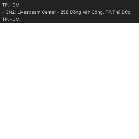
TP.HCM
- CN2: Livestream Center - 258 Đồng Văn Cống, TP.Thủ Đức,
TP.HCM.
- CN3: 603 Thế Lữ, Huyện Bình Chánh, TP.HCM.
- CN4: TP.Long Khánh, Tỉnh Đồng Nai.
Điện thoại:
052.33.44.668 | 052.33.44.568 | 0905.344.568
Email:
info@magiclamp.vn
VỀ MAGIC LAMP
Chính sách bảo mật
Chính sách bảo vệ thông tin cá nhân
Chính sách thanh toán
Chính sách bảo hành
Chính sách đổi trả
Hướng dẫn chọn kích cỡ
Chính sách giao nhận
KẾT NỐI