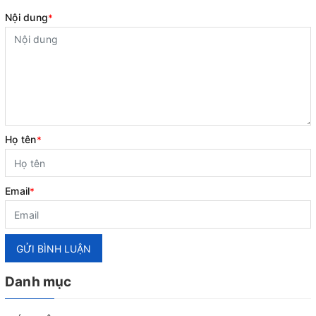
Nội dung
*
Họ tên
*
Email
*
GỬI BÌNH LUẬN
Danh mục