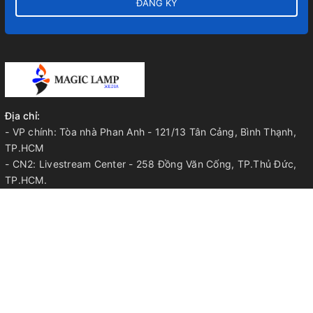
ĐĂNG KÝ
Địa chỉ:
- VP chính: Tòa nhà Phan Anh - 121/13 Tân Cảng, Bình Thạnh,
TP.HCM
- CN2: Livestream Center - 258 Đồng Văn Cống, TP.Thủ Đức,
TP.HCM.
- CN3: 603 Thế Lữ, Huyện Bình Chánh, TP.HCM.
- CN4: TP.Long Khánh, Tỉnh Đồng Nai.
Điện thoại:
052.33.44.668 | 052.33.44.568 | 0905.344.568
Email:
info@magiclamp.vn
VỀ MAGIC LAMP
Chính sách bảo mật