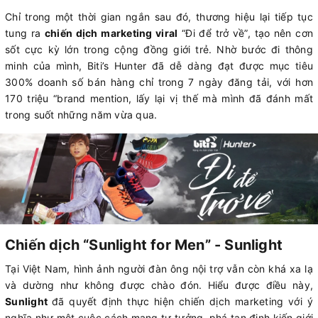
Chỉ trong một thời gian ngắn sau đó, thương hiệu lại tiếp tục
tung ra
chiến dịch marketing viral
“Đi để trở về”, tạo nên cơn
sốt cực kỳ lớn trong cộng đồng giới trẻ. Nhờ bước đi thông
minh của mình, Biti’s Hunter đã dễ dàng đạt được mục tiêu
300% doanh số bán hàng chỉ trong 7 ngày đăng tải, với hơn
170 triệu “brand mention, lấy lại vị thế mà mình đã đánh mất
trong suốt những năm vừa qua.
Chiến dịch “Sunlight for Men” - Sunlight
Tại Việt Nam, hình ảnh người đàn ông nội trợ vẫn còn khá xa lạ
và dường như không được chào đón. Hiểu được điều này,
Sunlight
đã quyết định thực hiện chiến dịch marketing với ý
nghĩa như một cuộc cách mạng tư tưởng, phá tan định kiến giới