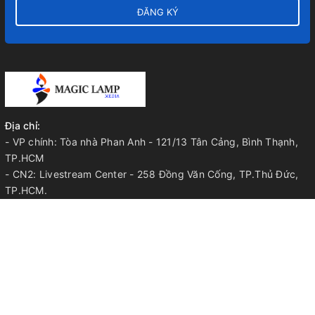
ĐĂNG KÝ
Địa chỉ:
- VP chính: Tòa nhà Phan Anh - 121/13 Tân Cảng, Bình Thạnh,
TP.HCM
- CN2: Livestream Center - 258 Đồng Văn Cống, TP.Thủ Đức,
TP.HCM.
- CN3: 603 Thế Lữ, Huyện Bình Chánh, TP.HCM.
- CN4: TP.Long Khánh, Tỉnh Đồng Nai.
Điện thoại:
052.33.44.668 | 052.33.44.568 | 0905.344.568
Email:
info@magiclamp.vn
VỀ MAGIC LAMP
Chính sách bảo mật