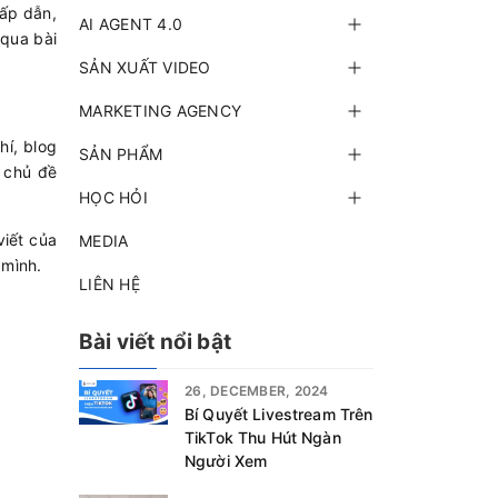
hấp dẫn,
AI AGENT 4.0
 qua bài
SẢN XUẤT VIDEO
MARKETING AGENCY
hí, blog
SẢN PHẨM
, chủ đề
HỌC HỎI
viết của
MEDIA
 mình.
LIÊN HỆ
Bài viết nổi bật
26, DECEMBER, 2024
Bí Quyết Livestream Trên
TikTok Thu Hút Ngàn
Người Xem