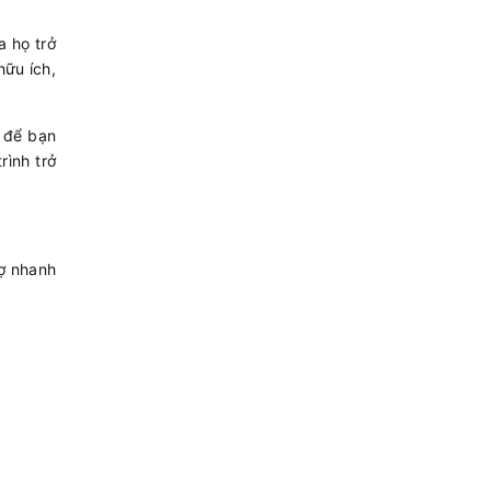
a họ trở
hữu ích,
i để bạn
rình trở
ợ nhanh