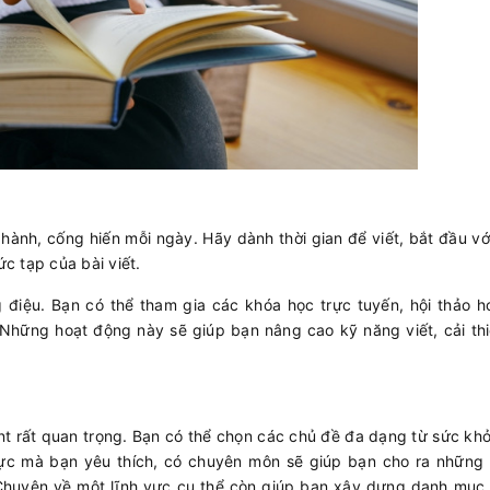
c hành, cống hiến mỗi ngày. Hãy dành thời gian để viết, bắt đầu v
c tạp của bài viết.
 điệu. Bạn có thể tham gia các khóa học trực tuyến, hội thảo h
Những hoạt động này sẽ giúp bạn nâng cao kỹ năng viết, cải th
ent rất quan trọng. Bạn có thể chọn các chủ đề đa dạng từ sức kh
vực mà bạn yêu thích, có chuyên môn sẽ giúp bạn cho ra những b
 Chuyên về một lĩnh vực cụ thể còn giúp bạn xây dựng danh mục 