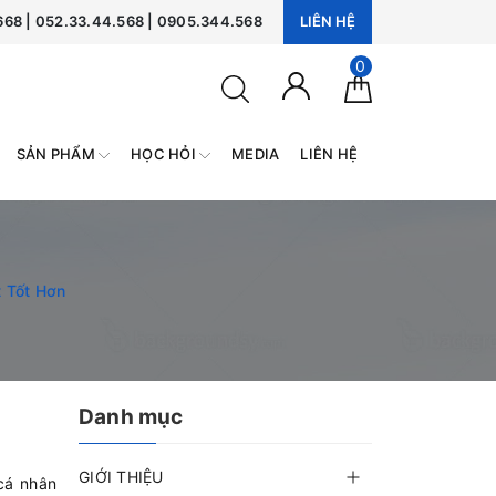
668 | 052.33.44.568 | 0905.344.568
LIÊN HỆ
0
MEDIA
LIÊN HỆ
SẢN PHẨM
HỌC HỎI
t Tốt Hơn
Danh mục
GIỚI THIỆU
cá nhân