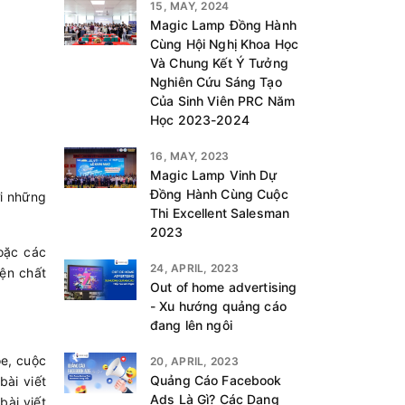
15, MAY, 2024
Magic Lamp Đồng Hành
Cùng Hội Nghị Khoa Học
Và Chung Kết Ý Tưởng
Nghiên Cứu Sáng Tạo
Của Sinh Viên PRC Năm
Học 2023-2024
16, MAY, 2023
Magic Lamp Vinh Dự
Đồng Hành Cùng Cuộc
ới những
Thi Excellent Salesman
2023
oặc các
24, APRIL, 2023
iện chất
Out of home advertising
- Xu hướng quảng cáo
đang lên ngôi
ỏe, cuộc
20, APRIL, 2023
Quảng Cáo Facebook
ài viết
Ads Là Gì? Các Dạng
bài viết