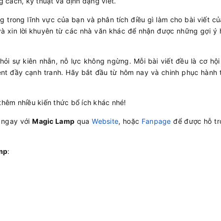
 cách, kỹ thuật và định dạng viết.
 trong lĩnh vực của bạn và phân tích điều gì làm cho bài viết củ
và xin lời khuyên từ các nhà văn khác để nhận được những gợi ý 
 hỏi sự kiên nhẫn, nỗ lực không ngừng. Mỗi bài viết đều là cơ hộ
tent đầy cạnh tranh. Hãy bắt đầu từ hôm nay và chinh phục hành t
 thêm nhiều kiến thức bổ ích khác nhé!
 ngay với
Magic Lamp
qua
Website
, hoặc
Fanpage
để được hỗ tr
mp
: