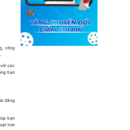
g, công
t.
 với các
rằng bạn
ài đăng
giúp bạn
hoạt hơn