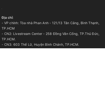
Địa chỉ:
- VP chính: Tòa nhà Phan Anh - 121/13 Tân Cảng, Bình Thạnh,
TP.HCM
- CN2: Livestream Center - 258 Đồng Văn Cống, TP.Thủ Đức,
TP.HCM.
- CN3: 603 Thế Lữ, Huyện Bình Chánh, TP.HCM.
- CN4: TP.Long Khánh, Tỉnh Đồng Nai.
Điện thoại:
052.33.44.668 | 052.33.44.568 | 0905.344.568
Email:
info@magiclamp.vn
VỀ MAGIC LAMP
Chính sách bảo mật
Chính sách bảo vệ thông tin cá nhân
Chính sách thanh toán
Chính sách bảo hành