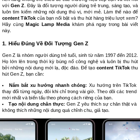
với 
Gen Z
. Đây là đối tượng người dùng trẻ trung, sáng tạo, và 
luôn tìm kiếm những nội dung thú vị, mới mẻ. Làm thế nào để 
content TikTok
 của bạn nổi bật và thu hút hàng triệu lượt xem? 
Hãy cùng 
Magic Lamp Media
 khám phá ngay trong bài viết 
này.
1. Hiểu Đúng Về Đối Tượng Gen Z
Gen Z là nhóm người dùng trẻ tuổi, sinh từ năm 1997 đến 2012. 
Họ lớn lên trong thời kỳ bùng nổ công nghệ và luôn bị thu hút 
bởi những nội dung mới lạ, độc đáo. Để tạo 
content TikTok
 thu 
hút Gen Z, bạn cần:
Nắm bắt xu hướng nhanh chóng:
 Xu hướng trên TikTok 
thay đổi từng ngày, đôi khi chỉ trong vài giờ. Theo dõi các trend 
mới nhất và biến tấu theo phong cách riêng của bạn.
Tạo nội dung chân thực:
 Gen Z yêu thích sự chân thật và 
không thích những nội dung quá chỉnh chu, giả tạo.