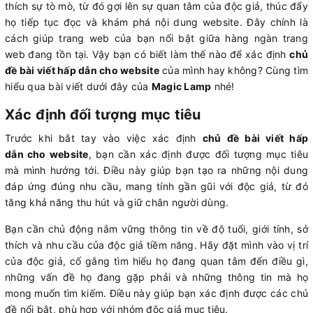
thích sự tò mò, từ đó gợi lên sự quan tâm của độc giả, thúc đẩy
họ tiếp tục đọc và khám phá nội dung website. Đây chính là
cách giúp trang web của bạn nổi bật giữa hàng ngàn trang
web đang tồn tại. Vậy bạn có biết làm thế nào để xác định
chủ
đề bài viết hấp dẫn cho website
của mình hay không? Cùng tìm
hiểu qua bài viết dưới đây của
Magic Lamp
nhé!
Xác định đối tượng mục tiêu
Trước khi bắt tay vào việc xác định
chủ đề bài viết hấp
dẫn cho website
, bạn cần xác định được đối tượng mục tiêu
mà mình hướng tới. Điều này giúp bạn tạo ra những nội dung
đáp ứng đúng nhu cầu, mang tính gần gũi với độc giả, từ đó
tăng khả năng thu hút và giữ chân người dùng.
Bạn cần chủ động nắm vững thông tin về độ tuổi, giới tính, sở
thích và nhu cầu của độc giả tiềm năng. Hãy đặt mình vào vị trí
của độc giả, cố gắng tìm hiểu họ đang quan tâm đến điều gì,
những vấn đề họ đang gặp phải và những thông tin mà họ
mong muốn tìm kiếm. Điều này giúp bạn xác định được các chủ
đề nổi bật, phù hợp với nhóm độc giả mục tiêu.