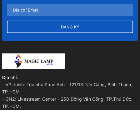
ĐĂNG KÝ
Địa chỉ:
- VP chính: Tòa nhà Phan Anh - 121/13 Tân Cảng, Bình Thạnh,
TP.HCM
- CN2: Livestream Center - 258 Đồng Văn Cống, TP.Thủ Đức,
TP.HCM.
- CN3: 603 Thế Lữ, Huyện Bình Chánh, TP.HCM.
- CN4: TP.Long Khánh, Tỉnh Đồng Nai.
Điện thoại:
052.33.44.668 | 052.33.44.568 | 0905.344.568
Email:
info@magiclamp.vn