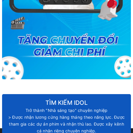
TÌM KIẾM IDOL
Trở thành "Nhà sáng tạo" chuyên nghiệp
> Được nhận lương cứng hàng tháng theo năng lực. Được
tham gia các dự án phim và nhận thù lao. Được xây kênh
cá nhân riêng chuyên nghiệp.