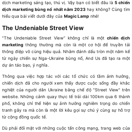
dịch marketing sáng tạo, thú vị. Vậy bạn có biết đâu là
5 chiến
dịch marketing bùng nổ nhất năm 2023
hay không? Cùng tìm
hiểu qua bài viết dưới đây của
Magic Lamp
nhé!
The Undeniable Street View
"The Undeniable Street View” không chỉ là một
chiến dịch
marketing
thông thường mà còn là một cơ hội để truyền tải
thông điệp vô cùng hiệu quả. Nhằm đánh dấu tròn một năm kể
từ ngày chiến sự Nga-Ukraine bùng nổ, And Us đã tạo ra một
dự án táo bạo, ý nghĩa.
Thông qua việc hợp tác với các tổ chức có tầm ảnh hưởng,
chiến dịch đã cho người xem thấy được cuộc sống đầy khắc
nghiệt của người dân Ukraine bằng chế độ "Street View" trên
website. Những cảnh quay thực tế trải dài 100km qua 6 thành
phố, không chỉ thể hiện sự ảnh hưởng nghiêm trọng do chiến
tranh gây ra mà còn là một lời kêu gọi sự chú ý cùng sự hỗ trợ
từ cộng đồng quốc tế.
Dù phải đối mặt với những cuộc tấn công mạng, trang web của