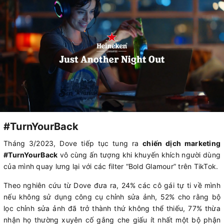
#TurnYourBack
Tháng 3/2023, Dove tiếp tục tung ra
chiến dịch marketing
#TurnYourBack
vô cùng ấn tượng khi khuyến khích người dùng
của mình quay lưng lại với các filter “Bold Glamour” trên TikTok.
Theo nghiên cứu từ Dove đưa ra, 24% các cô gái tự ti về mình
nếu không sử dụng công cụ chỉnh sửa ảnh, 52% cho rằng bộ
lọc chỉnh sửa ảnh đã trở thành thứ không thể thiếu, 77% thừa
nhận họ thường xuyên cố gắng che giấu ít nhất một bộ phận