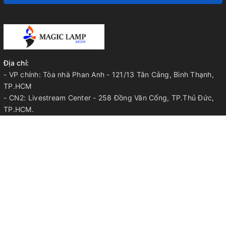
Địa chỉ:
- VP chính: Tòa nhà Phan Anh - 121/13 Tân Cảng, Bình Thạnh,
TP.HCM
- CN2: Livestream Center - 258 Đồng Văn Cống, TP.Thủ Đức,
TP.HCM.
- CN3: 603 Thế Lữ, Huyện Bình Chánh, TP.HCM.
- CN4: TP.Long Khánh, Tỉnh Đồng Nai.
Điện thoại:
052.33.44.668 | 052.33.44.568 | 0905.344.568
Email:
info@magiclamp.vn
VỀ MAGIC LAMP
Chính sách bảo mật
Chính sách bảo vệ thông tin cá nhân
Chính sách thanh toán