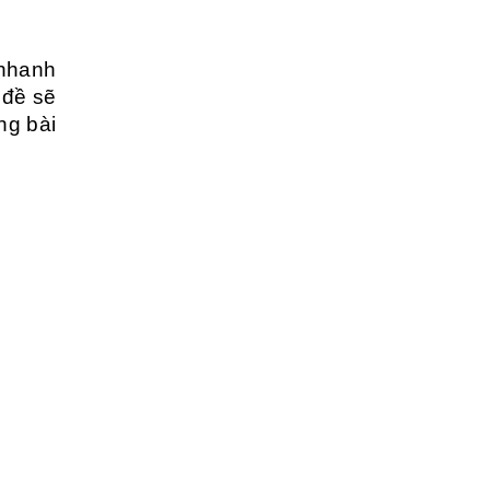
 nhanh
 đề sẽ
ng bài