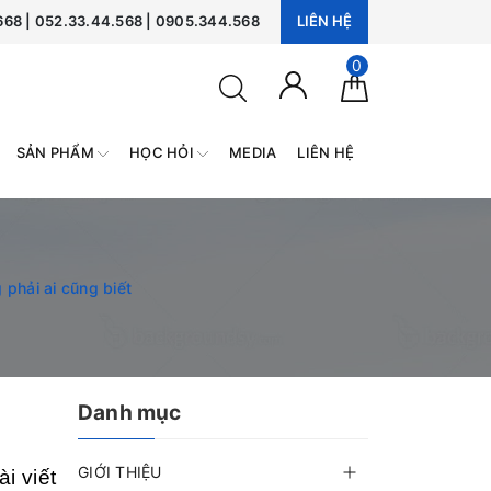
668 | 052.33.44.568 | 0905.344.568
LIÊN HỆ
0
MEDIA
LIÊN HỆ
SẢN PHẨM
HỌC HỎI
 phải ai cũng biết
Danh mục
GIỚI THIỆU
i viết