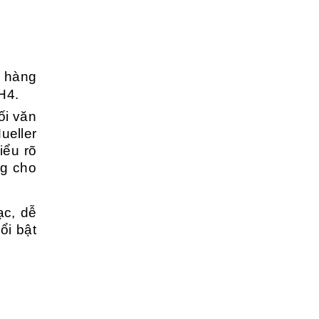
h hàng
H4.
ối văn
ueller
iểu rõ
ng cho
ạc, dễ
ổi bật