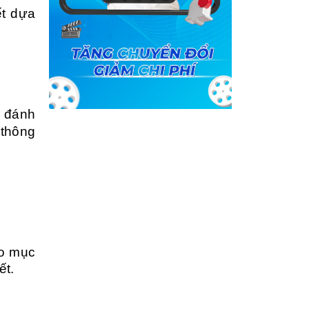
ết dựa
à đánh
 thông
ho mục
ết.