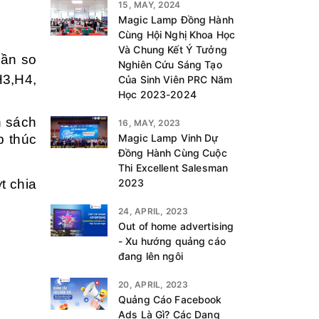
15, MAY, 2024
Magic Lamp Đồng Hành
Cùng Hội Nghị Khoa Học
Và Chung Kết Ý Tưởng
lần so
Nghiên Cứu Sáng Tạo
H3,H4,
Của Sinh Viên PRC Năm
Học 2023-2024
h sách
16, MAY, 2023
p thúc
Magic Lamp Vinh Dự
Đồng Hành Cùng Cuộc
Thi Excellent Salesman
t chia
2023
24, APRIL, 2023
Out of home advertising
- Xu hướng quảng cáo
đang lên ngôi
20, APRIL, 2023
Quảng Cáo Facebook
Ads Là Gì? Các Dạng