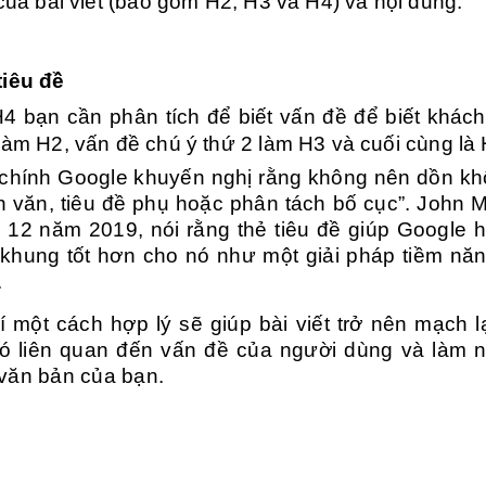
của bài viết (bao gồm H2, H3 và H4) và nội dung.
tiêu đề
H4 bạn cần phân tích để biết vấn đề để biết khác
làm H2, vấn đề chú ý thứ 2 làm H3 và cuối cùng là 
c chính Google khuyến nghị rằng không nên dồn kh
 văn, tiêu đề phụ hoặc phân tách bố cục”. John M
12 năm 2019, nói rằng thẻ tiêu đề giúp Google h
khung tốt hơn cho nó như một giải pháp tiềm nă
.
 một cách hợp lý sẽ giúp bài viết trở nên mạch l
có liên quan đến vấn đề của người dùng và làm n
 văn bản của bạn.