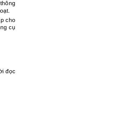
 thông
oạt.
áp cho
ông cụ
ời đọc